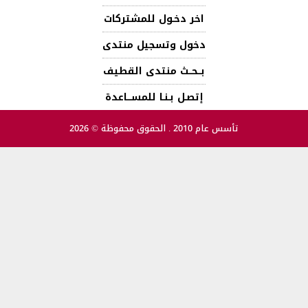
اخر دخـول للمشتركات
دخول وتسجيل منتدى
بــحــث منتدى القطيف
إتصـل بـنـا للمســـاعدة
تأسس عام 2010 . الحقوق محفوظة © 2026