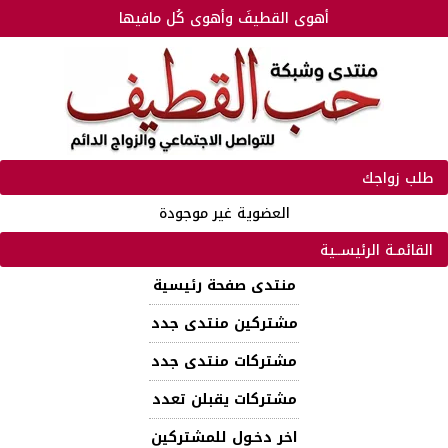
أهوى القطيفَ وأهوى كُل مافيها
طلب زواجك
العضوية غير موجودة
القائمـة الرئيســية
منتدى صفحة رئيسية
مشتركين منتدى جدد
مشتركات منتدى جدد
مشتركات يقبلن تعدد
اخر دخـول للمشتركين