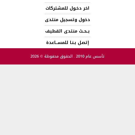
اخر دخـول للمشتركات
دخول وتسجيل منتدى
بــحــث منتدى القطيف
إتصـل بـنـا للمســـاعدة
تأسس عام 2010 . الحقوق محفوظة © 2026