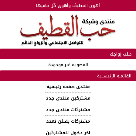
أهوى القطيفَ وأهوى كُل مافيها
طلب زواجك
العضوية غير موجودة
القائمـة الرئيســية
منتدى صفحة رئيسية
مشتركين منتدى جدد
مشتركات منتدى جدد
مشتركات يقبلن تعدد
اخر دخـول للمشتركين