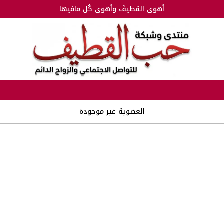
أهوى القطيفَ وأهوى كُل مافيها
العضوية غير موجودة