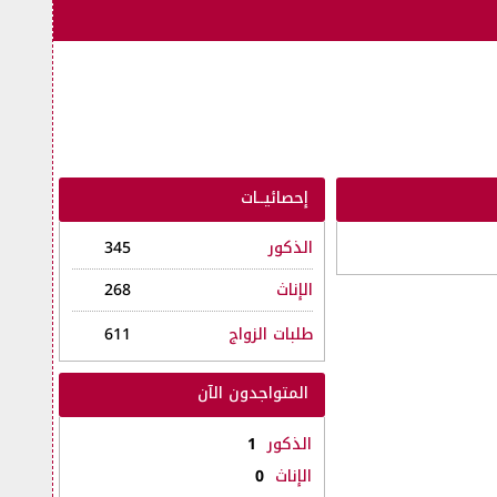
إحصائيــات
الذكور
345
الإناث
268
طلبات الزواج
611
المتواجدون الآن
الذكور
1
الإناث
0