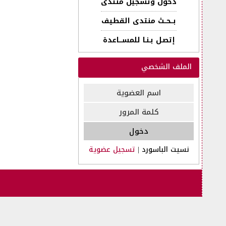
دخول وتسجيل منتدى
بــحــث منتدى القطيف
إتصـل بـنـا للمســـاعدة
الملف الشخصي
نسيت الباسورد
|
تسجيل عضوية