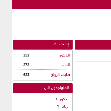
إحصائيــات
الذكور
353
الإناث
272
طلبات الزواج
623
المتواجدون الآن
الذكور
3
الإناث
1