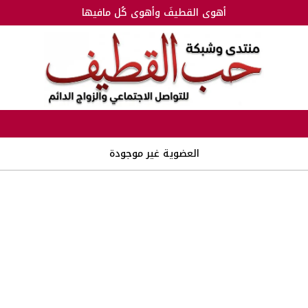
أهوى القطيفَ وأهوى كُل مافيها
العضوية غير موجودة