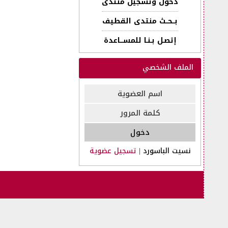
دخول وتسجيل منتدى
بــحــث منتدى القطيف
إتصـل بـنـا للمســـاعدة
الملف الشخصي
نسيت الباسورد
|
تسجيل عضوية