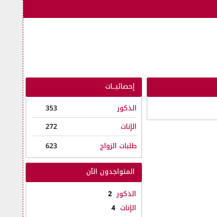
إحصائيــات
الذكور
353
الإناث
272
طلبات الزواج
623
المتواجدون الآن
الذكور
2
الإناث
4