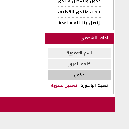
دخول وتسجيل منتدى
بــحــث منتدى القطيف
إتصـل بـنـا للمســـاعدة
الملف الشخصي
نسيت الباسورد
|
تسجيل عضوية