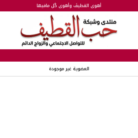
أهوى القطيفَ وأهوى كُل مافيها
العضوية غير موجودة