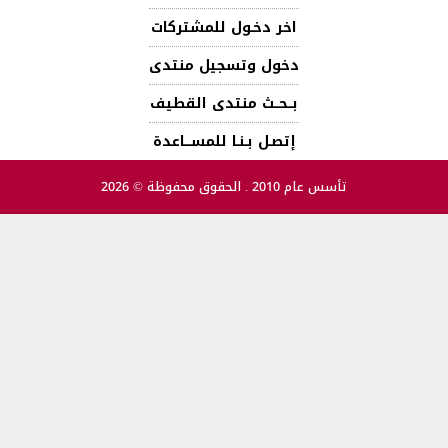
اخر دخـول للمشتركات
دخول وتسجيل منتدى
بــحــث منتدى القطيف
إتصـل بـنـا للمســـاعدة
تأسس عام 2010 . الحقوق محفوظة © 2026