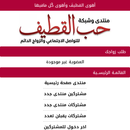
أهوى القطيفَ وأهوى كُل مافيها
طلب زواجك
العضوية غير موجودة
القائمـة الرئيســية
منتدى صفحة رئيسية
مشتركين منتدى جدد
مشتركات منتدى جدد
مشتركات يقبلن تعدد
اخر دخـول للمشتركين