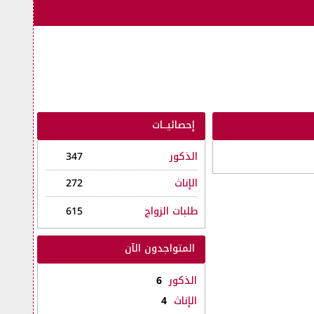
إحصائيــات
الذكور
347
الإناث
272
طلبات الزواج
615
المتواجدون الآن
الذكور
6
الإناث
4