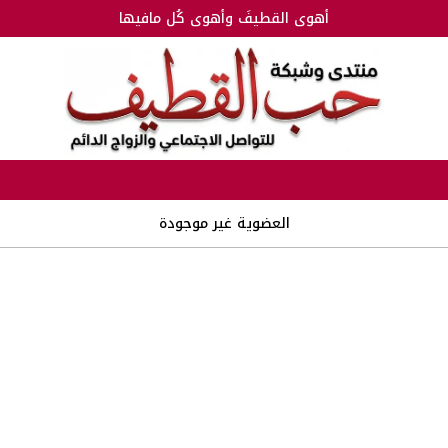
أهوى القطيفَ وأهوى كُل مافيها
العضوية غير موجودة