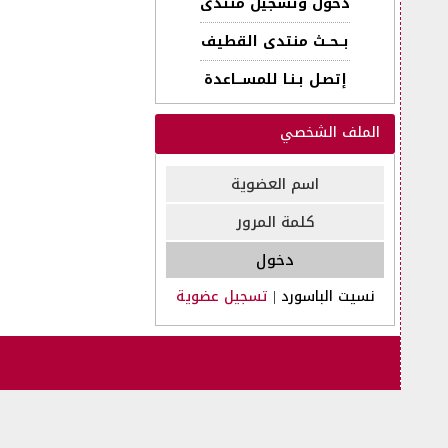
دخول وتسجيل منتدى
بــحــث منتدى القطيف
إتصـل بـنـا للمســـاعدة
الملف الشخصي
نسيت الباسورد
|
تسجيل عضوية