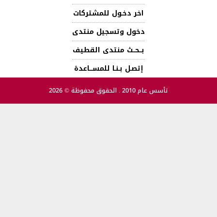
اخر دخـول للمشتركات
دخول وتسجيل منتدى
بــحــث منتدى القطيف
إتصـل بـنـا للمســـاعدة
تأسس عام 2010 . الحقوق محفوظة © 2026