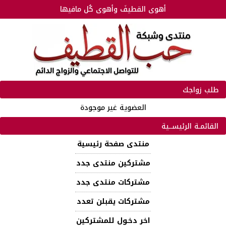
أهوى القطيفَ وأهوى كُل مافيها
طلب زواجك
العضوية غير موجودة
القائمـة الرئيســية
منتدى صفحة رئيسية
مشتركين منتدى جدد
مشتركات منتدى جدد
مشتركات يقبلن تعدد
اخر دخـول للمشتركين