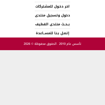
اخر دخـول للمشتركات
دخول وتسجيل منتدى
بــحــث منتدى القطيف
إتصـل بـنـا للمســـاعدة
تأسس عام 2010 . الحقوق محفوظة © 2026