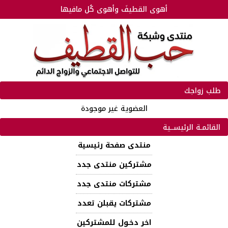
أهوى القطيفَ وأهوى كُل مافيها
طلب زواجك
العضوية غير موجودة
القائمـة الرئيســية
منتدى صفحة رئيسية
مشتركين منتدى جدد
مشتركات منتدى جدد
مشتركات يقبلن تعدد
اخر دخـول للمشتركين