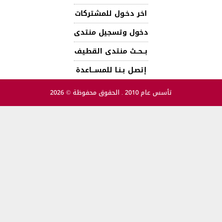
اخر دخـول للمشتركات
دخول وتسجيل منتدى
بــحــث منتدى القطيف
إتصـل بـنـا للمســـاعدة
تأسس عام 2010 . الحقوق محفوظة © 2026