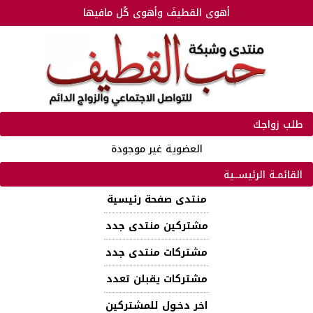
أهوى القطيفَ وأهوى كُل مافيها
طلب زواجك
العضوية غير موجودة
القائمـة الرئيســية
منتدى صفحة رئيسية
مشتركين منتدى جدد
مشتركات منتدى جدد
مشتركات يقبلن تعدد
اخر دخـول للمشتركين