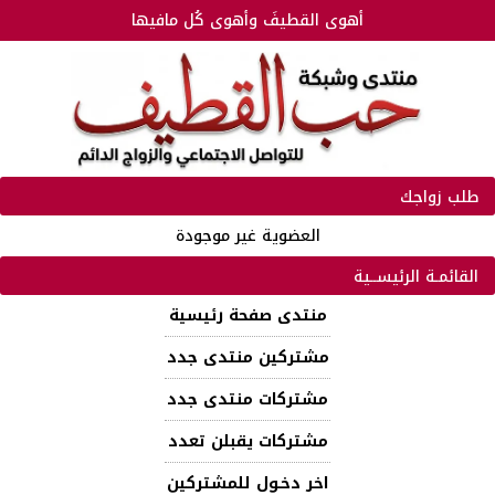
أهوى القطيفَ وأهوى كُل مافيها
طلب زواجك
العضوية غير موجودة
القائمـة الرئيســية
منتدى صفحة رئيسية
مشتركين منتدى جدد
مشتركات منتدى جدد
مشتركات يقبلن تعدد
اخر دخـول للمشتركين