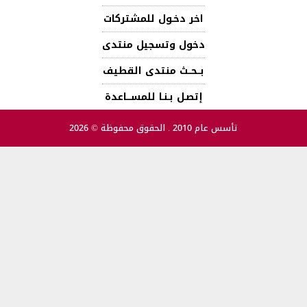
اخر دخـول للمشتركات
دخول وتسجيل منتدى
بــحــث منتدى القطيف
إتصـل بـنـا للمســـاعدة
تأسس عام 2010 . الحقوق محفوظة © 2026