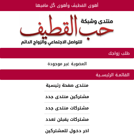
أهوى القطيفَ وأهوى كُل مافيها
طلب زواجك
العضوية غير موجودة
القائمـة الرئيســية
منتدى صفحة رئيسية
مشتركين منتدى جدد
مشتركات منتدى جدد
مشتركات يقبلن تعدد
اخر دخـول للمشتركين