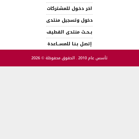
اخر دخـول للمشتركات
دخول وتسجيل منتدى
بــحــث منتدى القطيف
إتصـل بـنـا للمســـاعدة
تأسس عام 2010 . الحقوق محفوظة © 2026