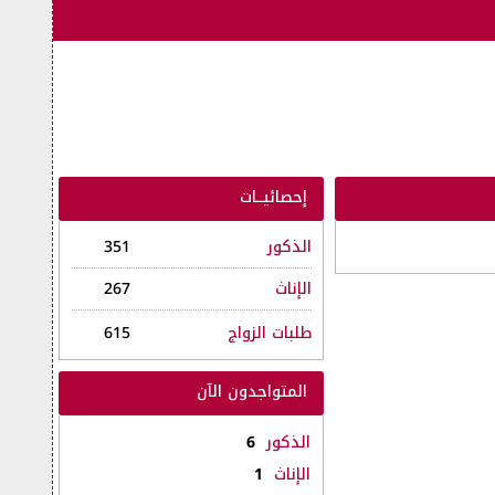
إحصائيــات
الذكور
351
الإناث
267
طلبات الزواج
615
المتواجدون الآن
الذكور
6
الإناث
1