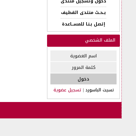
دخول وتسجيل منتدى
بــحــث منتدى القطيف
إتصـل بـنـا للمســـاعدة
الملف الشخصي
نسيت الباسورد
|
تسجيل عضوية