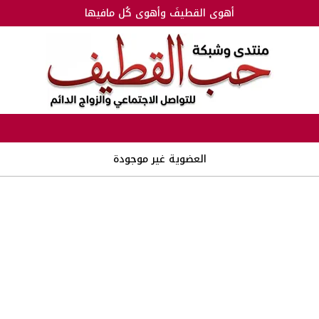
أهوى القطيفَ وأهوى كُل مافيها
العضوية غير موجودة