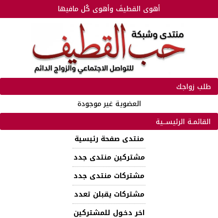
أهوى القطيفَ وأهوى كُل مافيها
طلب زواجك
العضوية غير موجودة
القائمـة الرئيســية
منتدى صفحة رئيسية
مشتركين منتدى جدد
مشتركات منتدى جدد
مشتركات يقبلن تعدد
اخر دخـول للمشتركين