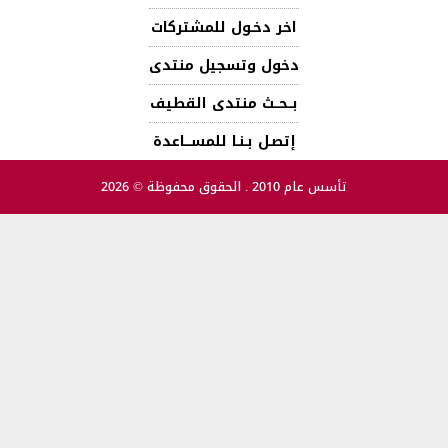
اخر دخـول للمشتركات
دخول وتسجيل منتدى
بــحــث منتدى القطيف
إتصـل بـنـا للمســـاعدة
تأسس عام 2010 . الحقوق محفوظة © 2026