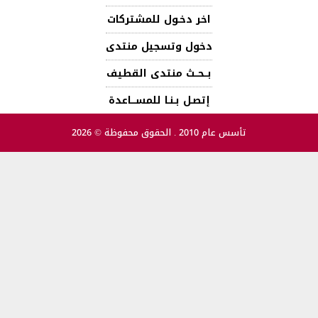
اخر دخـول للمشتركات
دخول وتسجيل منتدى
بــحــث منتدى القطيف
إتصـل بـنـا للمســـاعدة
تأسس عام 2010 . الحقوق محفوظة © 2026