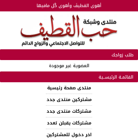
أهوى القطيفَ وأهوى كُل مافيها
طلب زواجك
العضوية غير موجودة
القائمـة الرئيســية
منتدى صفحة رئيسية
مشتركين منتدى جدد
مشتركات منتدى جدد
مشتركات يقبلن تعدد
اخر دخـول للمشتركين