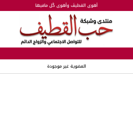
أهوى القطيفَ وأهوى كُل مافيها
العضوية غير موجودة