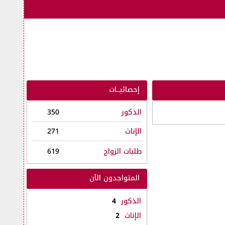
إحصائيــات
الذكور
350
الإناث
271
طلبات الزواج
619
المتواجدون الآن
الذكور
4
الإناث
2