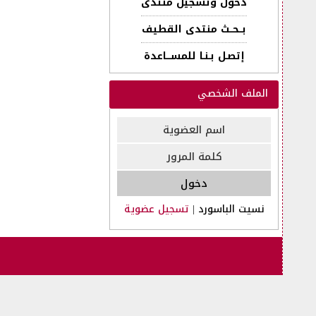
دخول وتسجيل منتدى
بــحــث منتدى القطيف
إتصـل بـنـا للمســـاعدة
الملف الشخصي
نسيت الباسورد
|
تسجيل عضوية