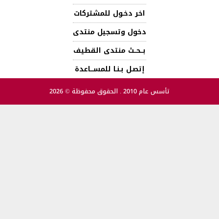
اخر دخـول للمشتركات
دخول وتسجيل منتدى
بــحــث منتدى القطيف
إتصـل بـنـا للمســـاعدة
تأسس عام 2010 . الحقوق محفوظة © 2026