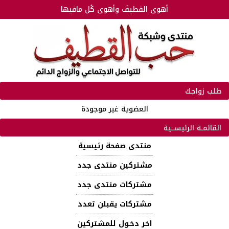
أهوى القطيفَ وأهوى كُل مافيها
طلب زواجك
العضوية غير موجودة
القائمـة الرئيســية
منتدى صفحة رئيسية
مشتركين منتدى جدد
مشتركات منتدى جدد
مشتركات يقبلن تعدد
اخر دخـول للمشتركين