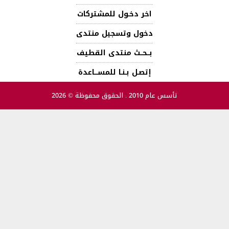
اخر دخـول للمشتركات
دخول وتسجيل منتدى
بــحــث منتدى القطيف
إتصـل بـنـا للمســـاعدة
تأسس عام 2010 . الحقوق محفوظة © 2026