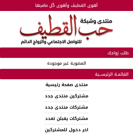
أهوى القطيفَ وأهوى كُل مافيها
طلب زواجك
العضوية غير موجودة
القائمـة الرئيســية
منتدى صفحة رئيسية
مشتركين منتدى جدد
مشتركات منتدى جدد
مشتركات يقبلن تعدد
اخر دخـول للمشتركين