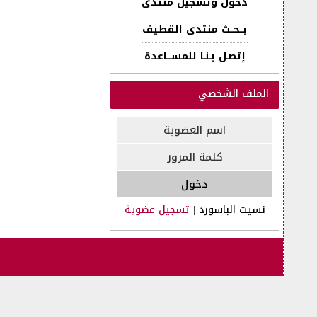
دخول وتسجيل منتدى
بــحــث منتدى القطيف
إتصـل بـنـا للمســـاعدة
الملف الشخصي
نسيت الباسورد
|
تسجيل عضوية