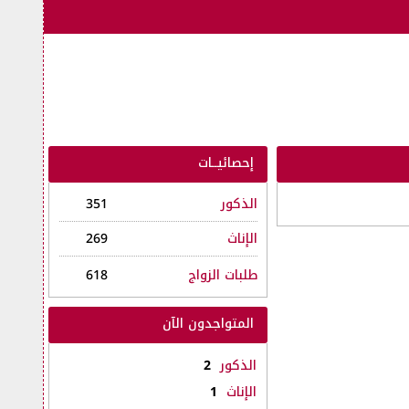
إحصائيــات
الذكور
351
الإناث
269
طلبات الزواج
618
المتواجدون الآن
الذكور
2
الإناث
1