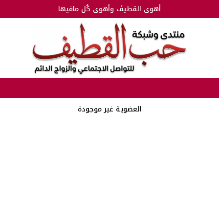
أهوى القطيفَ وأهوى كُل مافيها
العضوية غير موجودة