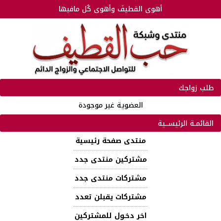
أهوى القطيفَ وأهوى كُل مافيها
طلب زواجك
العضوية غير موجودة
القائمـة الرئيســية
منتدى صفحة رئيسية
مشتركين منتدى جدد
مشتركات منتدى جدد
مشتركات يقبلن تعدد
اخر دخـول للمشتركين