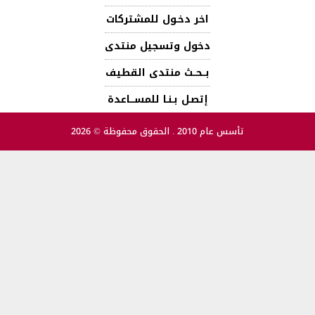
اخر دخـول للمشتركات
دخول وتسجيل منتدى
بــحــث منتدى القطيف
إتصـل بـنـا للمســـاعدة
تأسس عام 2010 . الحقوق محفوظة © 2026