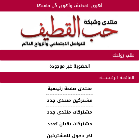
أهوى القطيفَ وأهوى كُل مافيها
طلب زواجك
العضوية غير موجودة
القائمـة الرئيســية
منتدى صفحة رئيسية
مشتركين منتدى جدد
مشتركات منتدى جدد
مشتركات يقبلن تعدد
اخر دخـول للمشتركين