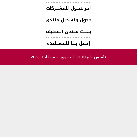
اخر دخـول للمشتركات
دخول وتسجيل منتدى
بــحــث منتدى القطيف
إتصـل بـنـا للمســـاعدة
تأسس عام 2010 . الحقوق محفوظة © 2026