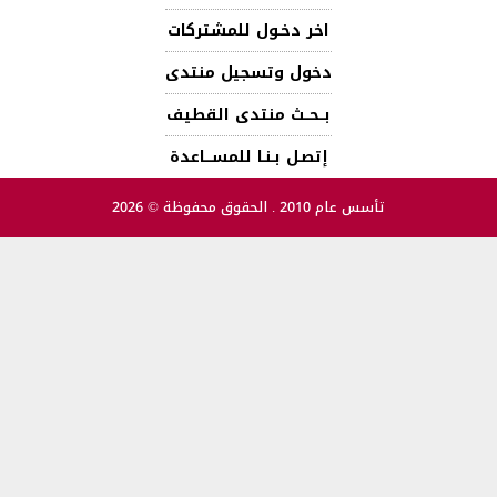
اخر دخـول للمشتركات
دخول وتسجيل منتدى
بــحــث منتدى القطيف
إتصـل بـنـا للمســـاعدة
تأسس عام 2010 . الحقوق محفوظة © 2026