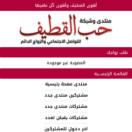
أهوى القطيفَ وأهوى كُل مافيها
طلب زواجك
العضوية غير موجودة
القائمـة الرئيســية
منتدى صفحة رئيسية
مشتركين منتدى جدد
مشتركات منتدى جدد
مشتركات يقبلن تعدد
اخر دخـول للمشتركين