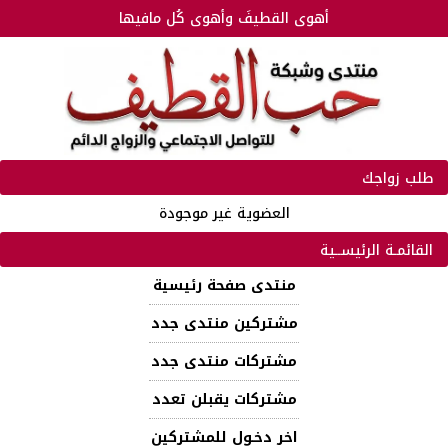
أهوى القطيفَ وأهوى كُل مافيها
طلب زواجك
العضوية غير موجودة
القائمـة الرئيســية
منتدى صفحة رئيسية
مشتركين منتدى جدد
مشتركات منتدى جدد
مشتركات يقبلن تعدد
اخر دخـول للمشتركين