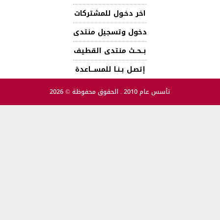
اخر دخـول للمشتركات
دخول وتسجيل منتدى
بــحــث منتدى القطيف
إتصـل بـنـا للمســـاعدة
تأسس عام 2010 . الحقوق محفوظة © 2026