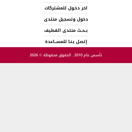
اخر دخـول للمشتركات
دخول وتسجيل منتدى
بــحــث منتدى القطيف
إتصـل بـنـا للمســـاعدة
تأسس عام 2010 . الحقوق محفوظة © 2026