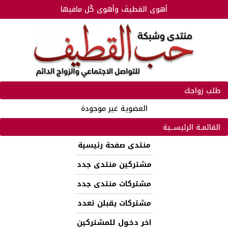
أهوى القطيفَ وأهوى كُل مافيها
طلب زواجك
العضوية غير موجودة
القائمـة الرئيســية
منتدى صفحة رئيسية
مشتركين منتدى جدد
مشتركات منتدى جدد
مشتركات يقبلن تعدد
اخر دخـول للمشتركين