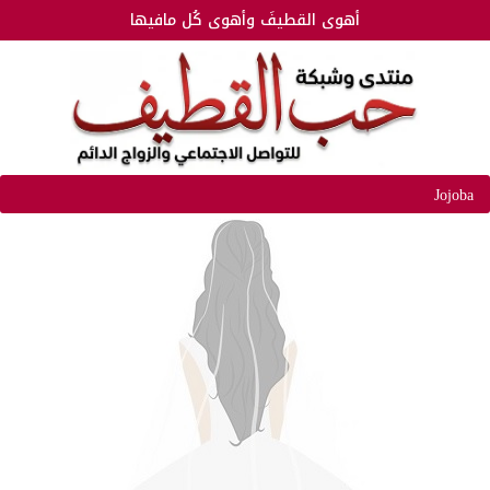
أهوى القطيفَ وأهوى كُل مافيها
Jojoba