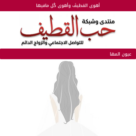
أهوى القطيفَ وأهوى كُل مافيها
عيون المها