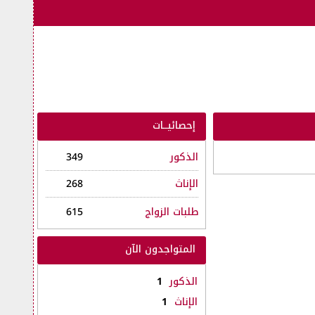
إحصائيــات
الذكور
349
الإناث
268
طلبات الزواج
615
المتواجدون الآن
الذكور
1
الإناث
1