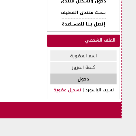
دخول وتسجيل منتدى
بــحــث منتدى القطيف
إتصـل بـنـا للمســـاعدة
الملف الشخصي
نسيت الباسورد
|
تسجيل عضوية