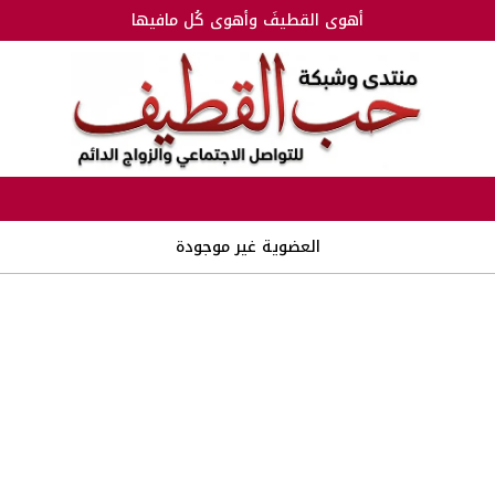
أهوى القطيفَ وأهوى كُل مافيها
العضوية غير موجودة