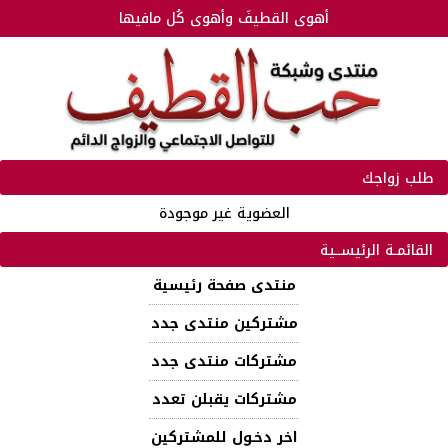
أهوى القطيفَ وأهوى كُل مافيها
طلب زواجك
العضوية غير موجودة
القائمـة الرئيســية
منتدى صفحة رئيسية
مشتركين منتدى جدد
مشتركات منتدى جدد
مشتركات يقبلن تعدد
اخر دخـول للمشتركين