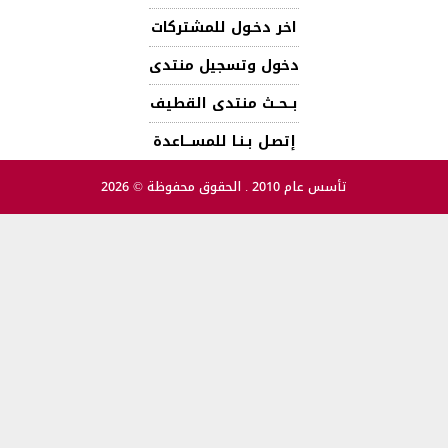
اخر دخـول للمشتركات
دخول وتسجيل منتدى
بــحــث منتدى القطيف
إتصـل بـنـا للمســـاعدة
تأسس عام 2010 . الحقوق محفوظة © 2026