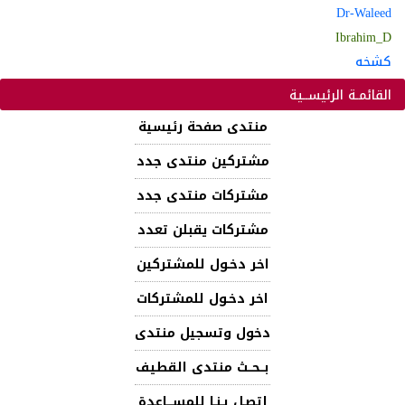
Dr-Waleed
Ibrahim_D
كشخه
القائمـة الرئيســية
منتدى صفحة رئيسية
مشتركين منتدى جدد
مشتركات منتدى جدد
مشتركات يقبلن تعدد
اخر دخـول للمشتركين
اخر دخـول للمشتركات
دخول وتسجيل منتدى
بــحــث منتدى القطيف
إتصـل بـنـا للمســـاعدة