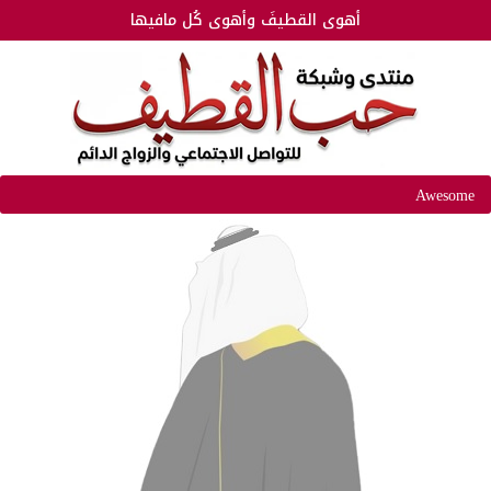
أهوى القطيفَ وأهوى كُل مافيها
Awesome