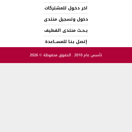
اخر دخـول للمشتركات
دخول وتسجيل منتدى
بــحــث منتدى القطيف
إتصـل بـنـا للمســـاعدة
تأسس عام 2010 . الحقوق محفوظة © 2026