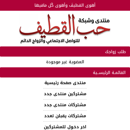
أهوى القطيفَ وأهوى كُل مافيها
طلب زواجك
العضوية غير موجودة
القائمـة الرئيســية
منتدى صفحة رئيسية
مشتركين منتدى جدد
مشتركات منتدى جدد
مشتركات يقبلن تعدد
اخر دخـول للمشتركين