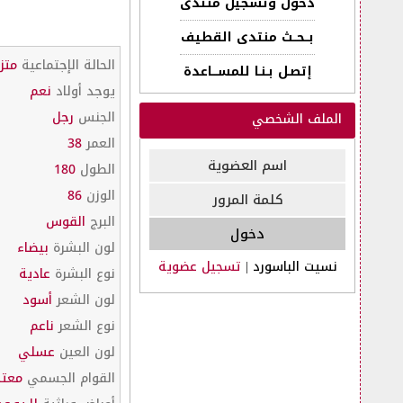
دخول وتسجيل منتدى
بــحــث منتدى القطيف
الحالة الإجتماعية
متز
إتصـل بـنـا للمســـاعدة
يوجد أولاد
نعم
الجنس
رجل
الملف الشخصي
العمر
38
الطول
180
الوزن
86
البرج
القوس
لون البشرة
بيضاء
نسيت الباسورد
|
تسجيل عضوية
نوع البشرة
عادية
لون الشعر
أسود
نوع الشعر
ناعم
لون العين
عسلي
القوام الجسمي
معتد