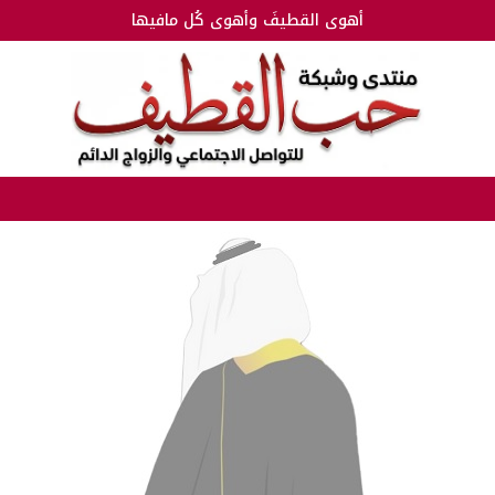
أهوى القطيفَ وأهوى كُل مافيها