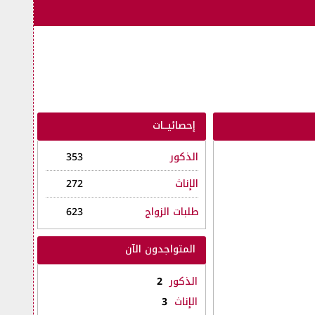
إحصائيــات
الذكور
353
الإناث
272
طلبات الزواج
623
المتواجدون الآن
الذكور
2
الإناث
3