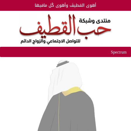
أهوى القطيفَ وأهوى كُل مافيها
Spectrum