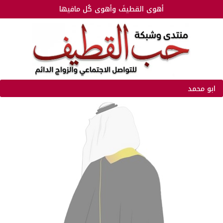
أهوى القطيفَ وأهوى كُل مافيها
ابو محمد