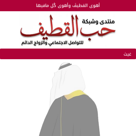
أهوى القطيفَ وأهوى كُل مافيها
غيث