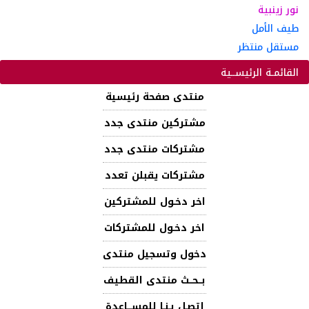
نور زينبية
طيف الأمل
مستقل منتظر
القائمـة الرئيســية
منتدى صفحة رئيسية
مشتركين منتدى جدد
مشتركات منتدى جدد
مشتركات يقبلن تعدد
اخر دخـول للمشتركين
اخر دخـول للمشتركات
دخول وتسجيل منتدى
بــحــث منتدى القطيف
إتصـل بـنـا للمســـاعدة