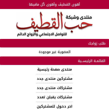
أهوى القطيفَ وأهوى كُل مافيها
طلب زواجك
العضوية غير موجودة
القائمـة الرئيســية
منتدى صفحة رئيسية
مشتركين منتدى جدد
مشتركات منتدى جدد
مشتركات يقبلن تعدد
اخر دخـول للمشتركين