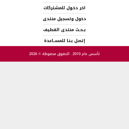
اخر دخـول للمشتركات
دخول وتسجيل منتدى
بــحــث منتدى القطيف
إتصـل بـنـا للمســـاعدة
تأسس عام 2010 . الحقوق محفوظة © 2026