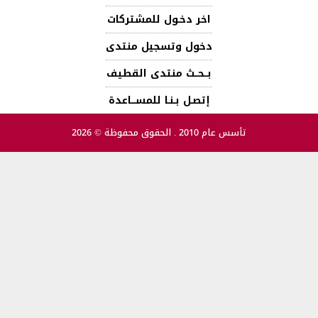
اخر دخـول للمشتركات
دخول وتسجيل منتدى
بــحــث منتدى القطيف
إتصـل بـنـا للمســـاعدة
تأسس عام 2010 . الحقوق محفوظة © 2026