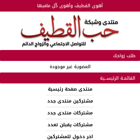
أهوى القطيفَ وأهوى كُل مافيها
طلب زواجك
العضوية غير موجودة
القائمـة الرئيســية
منتدى صفحة رئيسية
مشتركين منتدى جدد
مشتركات منتدى جدد
مشتركات يقبلن تعدد
اخر دخـول للمشتركين