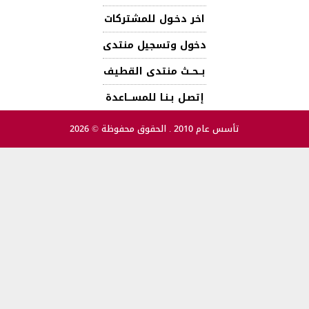
اخر دخـول للمشتركات
دخول وتسجيل منتدى
بــحــث منتدى القطيف
إتصـل بـنـا للمســـاعدة
تأسس عام 2010 . الحقوق محفوظة © 2026