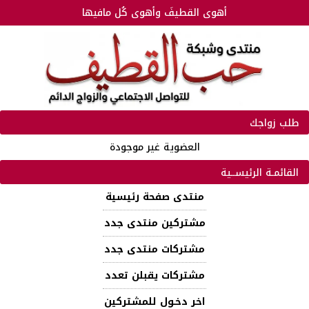
أهوى القطيفَ وأهوى كُل مافيها
طلب زواجك
العضوية غير موجودة
القائمـة الرئيســية
منتدى صفحة رئيسية
مشتركين منتدى جدد
مشتركات منتدى جدد
مشتركات يقبلن تعدد
اخر دخـول للمشتركين