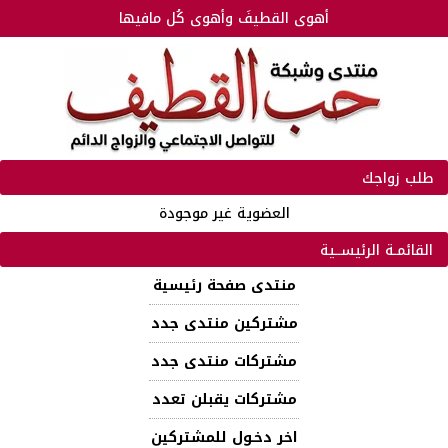
أهوى القطيفَ وأهوى كُل مافيها
طلب زواجك
العضوية غير موجودة
القائمـة الرئيســية
منتدى صفحة رئيسية
مشتركين منتدى جدد
مشتركات منتدى جدد
مشتركات يقبلن تعدد
اخر دخـول للمشتركين