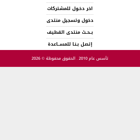
اخر دخـول للمشتركات
دخول وتسجيل منتدى
بــحــث منتدى القطيف
إتصـل بـنـا للمســـاعدة
تأسس عام 2010 . الحقوق محفوظة © 2026