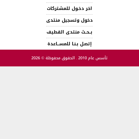
اخر دخـول للمشتركات
دخول وتسجيل منتدى
بــحــث منتدى القطيف
إتصـل بـنـا للمســـاعدة
تأسس عام 2010 . الحقوق محفوظة © 2026