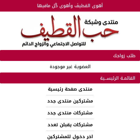
أهوى القطيفَ وأهوى كُل مافيها
طلب زواجك
العضوية غير موجودة
القائمـة الرئيســية
منتدى صفحة رئيسية
مشتركين منتدى جدد
مشتركات منتدى جدد
مشتركات يقبلن تعدد
اخر دخـول للمشتركين