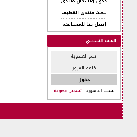
دخول وتسجيل منتدى
بــحــث منتدى القطيف
إتصـل بـنـا للمســـاعدة
الملف الشخصي
نسيت الباسورد
|
تسجيل عضوية