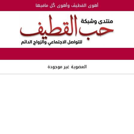
أهوى القطيفَ وأهوى كُل مافيها
العضوية غير موجودة