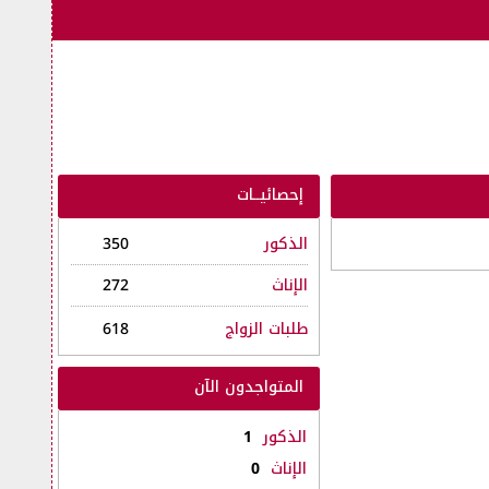
إحصائيــات
الذكور
350
الإناث
272
طلبات الزواج
618
المتواجدون الآن
الذكور
1
الإناث
0