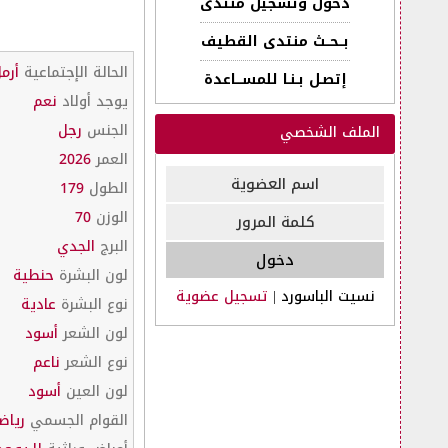
دخول وتسجيل منتدى
بــحــث منتدى القطيف
الحالة الإجتماعية
أرم
إتصـل بـنـا للمســـاعدة
يوجد أولاد
نعم
الجنس
رجل
الملف الشخصي
العمر
2026
الطول
179
الوزن
70
البرج
الجدي
لون البشرة
حنطية
نسيت الباسورد
|
تسجيل عضوية
نوع البشرة
عادية
لون الشعر
أسود
نوع الشعر
ناعم
لون العين
أسود
القوام الجسمي
رياض