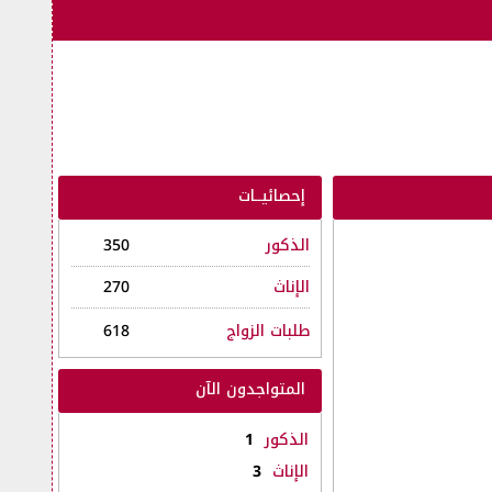
إحصائيــات
الذكور
350
الإناث
270
طلبات الزواج
618
المتواجدون الآن
الذكور
1
الإناث
3