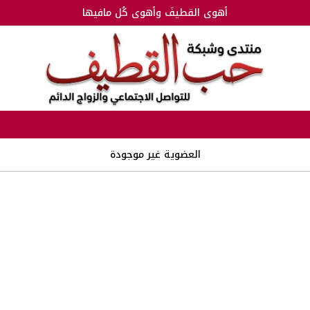
أهوى القطيفَ وأهوى كُل مافيها
العضوية غير موجودة