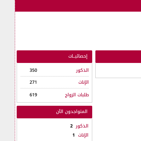
إحصائيــات
الذكور
350
الإناث
271
طلبات الزواج
619
المتواجدون الآن
الذكور
2
الإناث
1