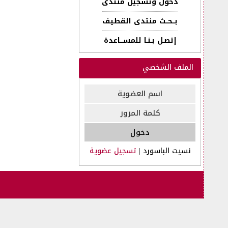
دخول وتسجيل منتدى
بــحــث منتدى القطيف
إتصـل بـنـا للمســـاعدة
الملف الشخصي
نسيت الباسورد
|
تسجيل عضوية