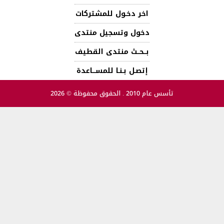
اخر دخـول للمشتركات
دخول وتسجيل منتدى
بــحــث منتدى القطيف
إتصـل بـنـا للمســـاعدة
تأسس عام 2010 . الحقوق محفوظة © 2026