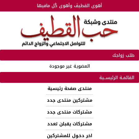
أهوى القطيفَ وأهوى كُل مافيها
طلب زواجك
العضوية غير موجودة
القائمـة الرئيســية
منتدى صفحة رئيسية
مشتركين منتدى جدد
مشتركات منتدى جدد
مشتركات يقبلن تعدد
اخر دخـول للمشتركين