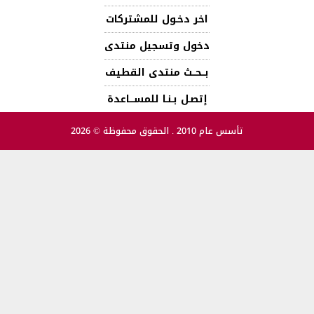
اخر دخـول للمشتركات
دخول وتسجيل منتدى
بــحــث منتدى القطيف
إتصـل بـنـا للمســـاعدة
تأسس عام 2010 . الحقوق محفوظة © 2026