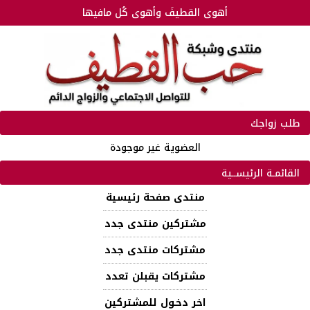
أهوى القطيفَ وأهوى كُل مافيها
طلب زواجك
العضوية غير موجودة
القائمـة الرئيســية
منتدى صفحة رئيسية
مشتركين منتدى جدد
مشتركات منتدى جدد
مشتركات يقبلن تعدد
اخر دخـول للمشتركين