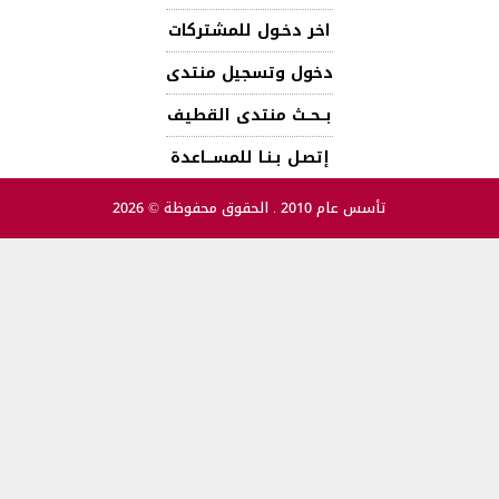
اخر دخـول للمشتركات
دخول وتسجيل منتدى
بــحــث منتدى القطيف
إتصـل بـنـا للمســـاعدة
تأسس عام 2010 . الحقوق محفوظة © 2026