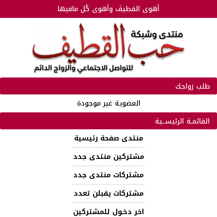
أهوى القطيفَ وأهوى كُل مافيها
طلب زواجك
العضوية غير موجودة
القائمـة الرئيســية
منتدى صفحة رئيسية
مشتركين منتدى جدد
مشتركات منتدى جدد
مشتركات يقبلن تعدد
اخر دخـول للمشتركين